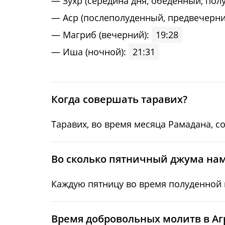
Зухp (середина дня, обеденный, пол
Acp (послеполуденный, предвечерни
Maгриб (вечерний):
19:28
Иша (ночной):
21:31
Когда совершать таравих?
Таравих, во время месяца Рамадана, с
Во сколько пятничный джума нам
Каждую пятницу во время полуденной м
Время добровольных молитв в Аг