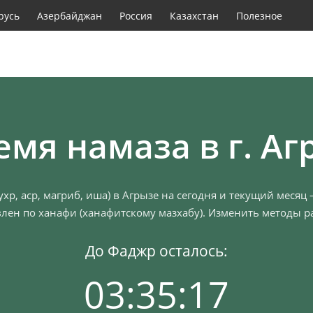
русь
Азербайджан
Россия
Казахстан
Полезное
емя намаза в г. Аг
хр, аср, магриб, иша) в Агрызе на сегодня и текущий месяц
лен по ханафи (ханафитскому мазхабу). Изменить методы ра
До Фаджр осталось:
03:35:16