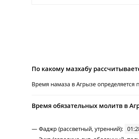
24, Пн
01:55
25, Вт
01:59
26, Ср
02:02
27, Чт
02:06
28, Пт
02:09
По какому мазхабу рассчитываетс
29, Сб
02:12
Время намаза в Агрызе определяется 
30, Вс
02:16
Bpeмя oбязaтeльных мoлитв в Аг
31, Пн
02:19
Фaджp (рассветный, утренний):
01:2