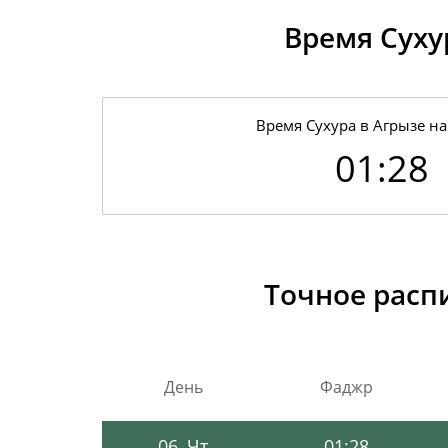
Время Суху
Время Сухура в Агрызе на
01:28
01, Сб
01:24
02, Вс
01:25
Точное распи
03, Пн
01:25
04, Вт
01:26
День
Фаджр
05, Ср
01:27
06, Чт
01:28