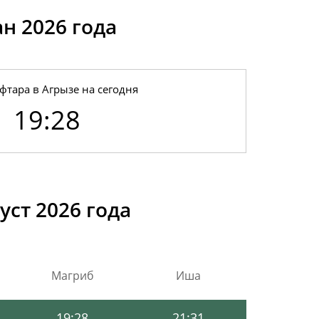
н 2026 годa
фтара в Агрызе на сегодня
19:28
19:39
21:36
19:37
21:35
уст 2026 года
19:35
21:34
19:32
21:33
Магриб
Иша
19:30
21:32
19:28
21:31