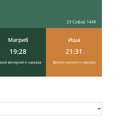
23 Сафар 1448
Магриб
Иша
19:28
21:31
емя вечернего намаза
Время ночного намаза