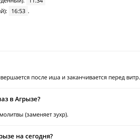
уденный):
11:34
й):
16:53
.
овершается после иша и заканчивается перед витр
аз в Агрызе?
олитвы (заменяет зухр).
рызе на сегодня?