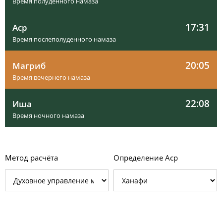
Время полуденного намаза
17:31
Аср
Время послеполуденного намаза
20:05
Магриб
Время вечернего намаза
22:08
Иша
Время ночного намаза
Метод расчёта
Определение Аср