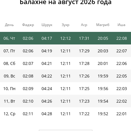
Балахне на август 2026 года
03, Пн
02:03
04:11
12:12
17:35
20:12
22:12
04, Вт
02:04
04:13
12:12
17:33
20:10
22:11
День
Фаджр
Шурук
Зухр
Аср
Магриб
Иша
05, Ср
02:05
04:15
12:12
17:32
20:08
22:09
06, Чт
02:06
04:17
12:12
17:31
20:05
22:08
07, Пт
02:06
04:19
12:11
17:29
20:03
22:07
08, Сб
02:07
04:21
12:11
17:28
20:01
22:06
09, Вс
02:08
04:22
12:11
17:26
19:59
22:05
10, Пн
02:09
04:24
12:11
17:25
19:56
22:03
11, Вт
02:10
04:26
12:11
17:23
19:54
22:02
12, Ср
02:11
04:28
12:11
17:22
19:52
22:01
13, Чт
02:12
04:30
12:10
17:20
19:49
22:00