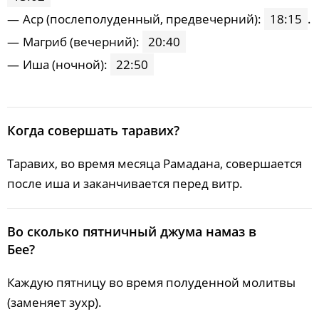
26, Ср
03:56
05:55
12:58
17:47
20:00
21:49
Acp (послеполуденный, предвечерний):
18:15
.
27, Чт
03:59
05:57
12:58
17:46
19:58
21:46
Maгриб (вечерний):
20:40
Иша (ночной):
22:50
28, Пт
04:02
05:59
12:58
17:44
19:55
21:43
29, Сб
04:04
06:01
12:57
17:42
19:53
21:40
30, Вс
04:07
06:02
12:57
17:40
19:51
21:37
Когда совершать таравих?
31, Пн
04:09
06:04
12:57
17:39
19:48
21:34
Таравих, во время месяца Рамадана, совершается
после иша и заканчивается перед витр.
Во сколько пятничный джума намаз в
Бее?
Каждую пятницу во время полуденной молитвы
(заменяет зухр).