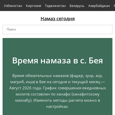
Узбекистан
Киргизия
Таджикистан
Беларусь
Азербайджан
Намаз сегодня
Время намаза в с. Бея
Время обязательных намазов (фаджр, зухр, аср,
магриб, иша) в Бее на сегодня и текущий месяц —
Август 2026 года. График совершения ежедневных
молитв составлен по ханафи (ханафитскому
мазхабу). Изменить методы расчета можно в
настройках.