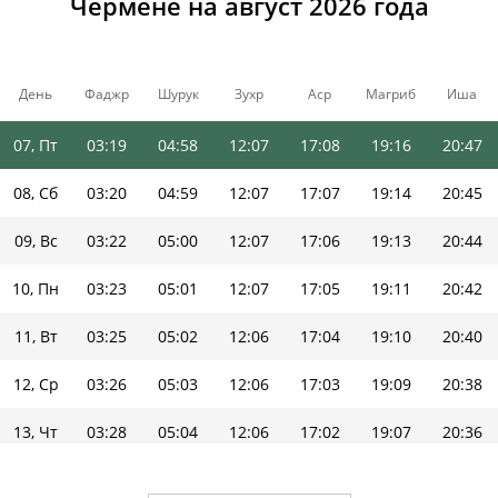
Чермене на август 2026 года
04, Вт
03:14
04:55
12:07
17:10
19:19
20:52
05, Ср
03:15
04:56
12:07
17:10
19:18
20:51
День
Фаджр
Шурук
Зухр
Аср
Магриб
Иша
06, Чт
03:17
04:57
12:07
17:09
19:17
20:49
07, Пт
03:19
04:58
12:07
17:08
19:16
20:47
08, Сб
03:20
04:59
12:07
17:07
19:14
20:45
09, Вс
03:22
05:00
12:07
17:06
19:13
20:44
10, Пн
03:23
05:01
12:07
17:05
19:11
20:42
11, Вт
03:25
05:02
12:06
17:04
19:10
20:40
12, Ср
03:26
05:03
12:06
17:03
19:09
20:38
13, Чт
03:28
05:04
12:06
17:02
19:07
20:36
14, Пт
03:30
05:05
12:06
17:01
19:06
20:34