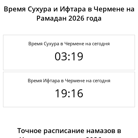
Время Сухура и Ифтара в Чермене на
Рамадан 2026 годa
Время Сухура в Чермене на сегодня
03:19
Время Ифтара в Чермене на сегодня
19:16
01, Сб
03:09
04:51
12:08
17:13
19:23
20:58
02, Вс
03:11
04:52
12:07
17:12
19:22
20:56
03, Пн
03:12
04:54
12:07
17:11
19:21
20:54
Точное расписание намазов в