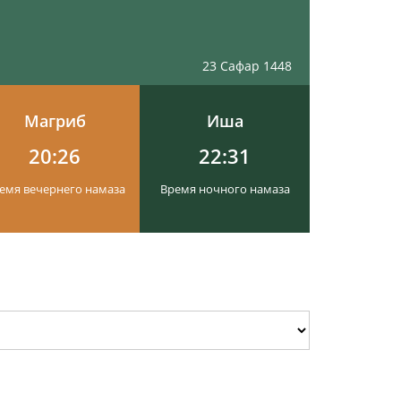
23 Сафар 1448
Магриб
Иша
20:26
22:31
емя вечернего намаза
Время ночного намаза