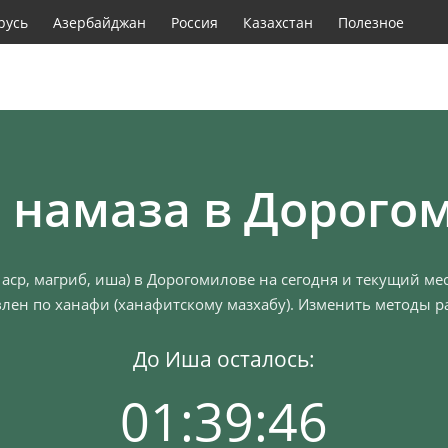
русь
Азербайджан
Россия
Казахстан
Полезное
 намаза в Дорого
 аср, магриб, иша) в Дорогомилове на сегодня и текущий ме
лен по ханафи (ханафитскому мазхабу). Изменить методы ра
До Иша осталось:
01:39:45