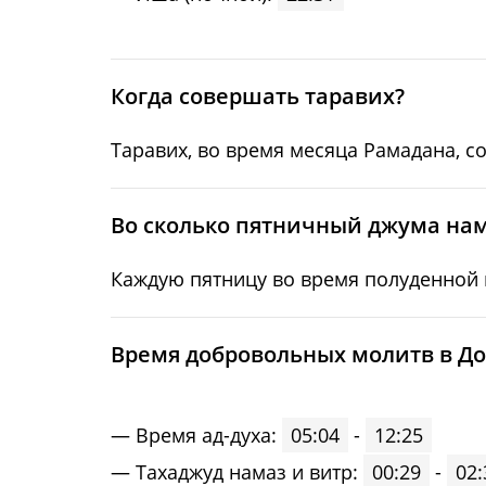
24, Пн
03:04
25, Вт
03:07
Когда совершать таравих?
26, Ср
03:11
Таравих, во время месяца Рамадана, с
27, Чт
03:14
28, Пт
03:17
Во сколько пятничный джума нам
29, Сб
03:20
Каждую пятницу во время полуденной м
30, Вс
03:23
Время добровольных молитв в До
31, Пн
03:26
Время ад-духа:
05:04
-
12:25
Тахаджуд намаз и витр:
00:29
-
02: