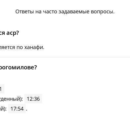
05:01
12:34
17:40
Ответы на часто задаваемые вопросы.
05:03
12:34
17:39
05:05
12:34
17:37
я аср?
05:07
12:34
17:36
яется по ханафи.
05:09
12:33
17:34
орогомилове?
05:11
12:33
17:32
05:13
12:33
17:30
1
уденный):
12:36
05:15
12:33
17:29
й):
17:54
.
05:17
12:32
17:27