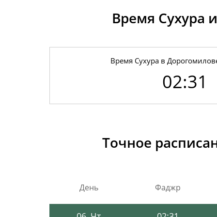
Время Сухура и
Время Сухура в Дорогомилове
02:31
01, Сб
02:27
02, Вс
02:28
Точное расписан
03, Пн
02:29
04, Вт
02:30
День
Фаджр
05, Ср
02:31
06, Чт
02:31