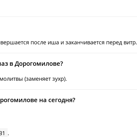
05:19
12:32
17:25
05:21
12:32
17:23
05:23
12:32
17:21
овершается после иша и заканчивается перед витр
05:25
12:31
17:20
05:27
12:31
17:18
аз в Дорогомилове?
05:28
12:31
17:16
олитвы (заменяет зухр).
05:30
12:30
17:14
рогомилове на сегодня?
05:32
12:30
17:12
31
.