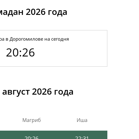
мадан 2026 годa
ра в Дорогомилове на сегодня
20:26
20:36
22:36
20:34
22:35
август 2026 года
20:32
22:34
20:30
22:33
Магриб
Иша
20:28
22:32
20:26
22:31