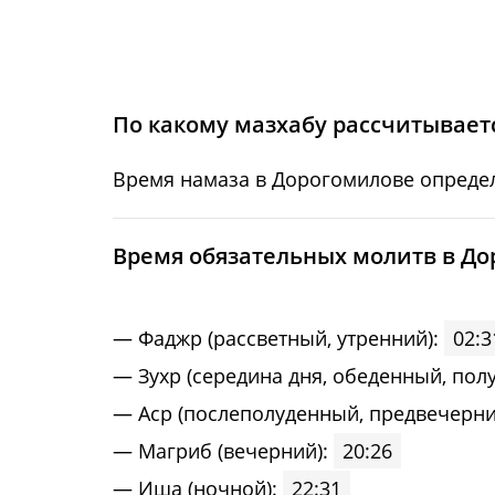
15, Сб
02:39
16, Вс
02:39
17, Пн
02:40
По какому мазхабу рассчитываетс
18, Вт
02:43
Время намаза в Дорогомилове определ
19, Ср
02:47
Bpeмя oбязaтeльных мoлитв в Д
20, Чт
02:50
21, Пт
02:54
Фaджp (рассветный, утренний):
02:3
Зухp (середина дня, обеденный, пол
22, Сб
02:57
Acp (послеполуденный, предвечерни
23, Вс
03:01
Maгриб (вечерний):
20:26
Иша (ночной):
22:31