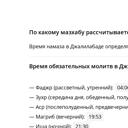
15, Сб
04:19
16, Вс
04:20
17, Пн
04:21
По какому мазхабу рассчитываетс
18, Вт
04:23
Время намаза в Джалилабаде определя
19, Ср
04:24
Bpeмя oбязaтeльных мoлитв в Д
20, Чт
04:25
21, Пт
04:26
Фaджp (рассветный, утренний):
04:0
Зухp (середина дня, обеденный, пол
22, Сб
04:28
Acp (послеполуденный, предвечерни
23, Вс
04:29
Maгриб (вечерний):
19:53
Иша (ночной):
21:30