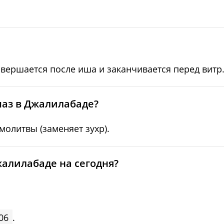
06:07
12:48
17:33
06:08
12:48
17:32
06:09
12:48
17:31
овершается после иша и заканчивается перед витр
06:10
12:48
17:30
06:11
12:47
17:29
маз в Джалилабаде?
06:12
12:47
17:27
олитвы (заменяет зухр).
06:13
12:47
17:26
алилабаде на сегодня?
06:14
12:46
17:25
06
.