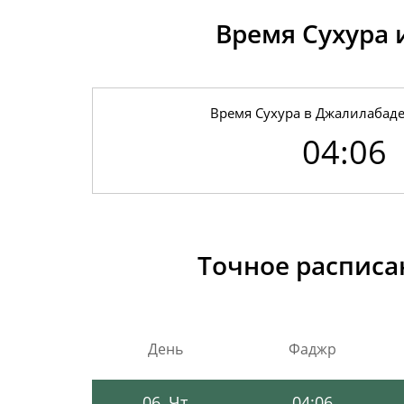
Время Сухура 
Время Сухура в Джалилабаде
04:06
01, Сб
03:59
02, Вс
04:01
Точное расписа
03, Пн
04:02
04, Вт
04:04
День
Фаджр
05, Ср
04:05
06, Чт
04:06