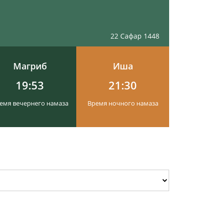
22 Сафар 1448
Магриб
Иша
19:53
21:30
емя вечернего намаза
Время ночного намаза