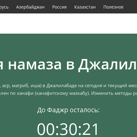
русь
Азербайджан
Россия
Казахстан
Полезное
 намаза в Джали
 аср, магриб, иша) в Джалилабаде на сегодня и текущий ме
лен по ханафи (ханафитскому мазхабу). Изменить методы ра
До Фаджр осталось:
00:30:20