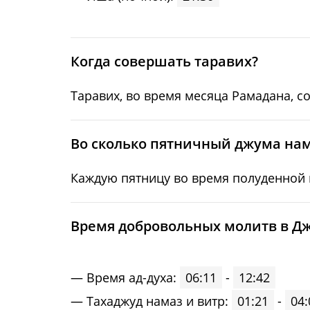
24, Пн
04:30
25, Вт
04:32
Когда совершать таравих?
26, Ср
04:33
Таравих, во время месяца Рамадана, с
27, Чт
04:34
28, Пт
04:35
Во сколько пятничный джума на
29, Сб
04:37
Каждую пятницу во время полуденной м
30, Вс
04:38
Время добровольных молитв в Дж
31, Пн
04:39
Время ад-духа:
06:11
-
12:42
Тахаджуд намаз и витр:
01:21
-
04: