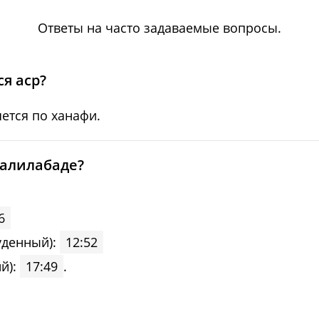
05:59
12:51
17:42
Ответы на часто задаваемые вопросы.
06:00
12:50
17:41
06:01
12:50
17:40
я аср?
06:02
12:50
17:39
ется по ханафи.
06:03
12:50
17:38
жалилабаде?
06:03
12:49
17:37
06:04
12:49
17:36
6
уденный):
12:52
06:05
12:49
17:35
й):
17:49
.
06:06
12:49
17:34