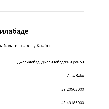
лилабаде
абада в сторону Каабы.
Джалилабад, Джалилабадский район
Asia/Baku
39.20963000
48.49186000