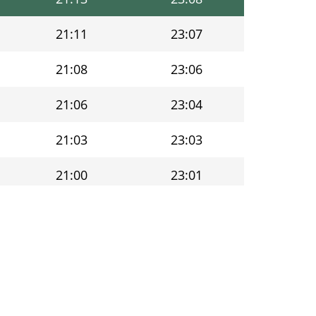
21:11
23:07
21:08
23:06
21:06
23:04
21:03
23:03
21:00
23:01
20:58
23:00
20:55
22:58
20:52
22:57