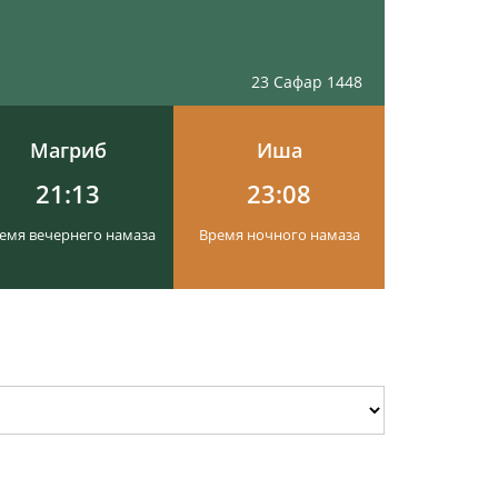
23 Сафар 1448
Магриб
Иша
21:13
23:08
емя вечернего намаза
Время ночного намаза