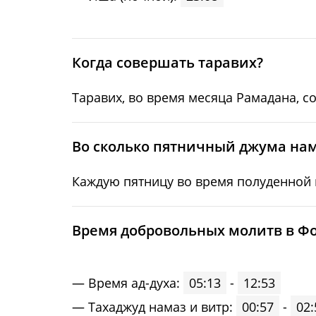
24, Пн
03:08
25, Вт
03:09
Когда совершать таравих?
26, Ср
03:10
Таравих, во время месяца Рамадана, с
27, Чт
03:11
28, Пт
03:12
Во сколько пятничный джума нам
29, Сб
03:13
Каждую пятницу во время полуденной м
30, Вс
03:18
Время добровольных молитв в Фо
31, Пн
03:22
Время ад-духа:
05:13
-
12:53
Тахаджуд намаз и витр:
00:57
-
02: