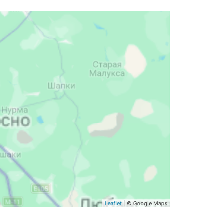
Leaflet
| © Google Maps