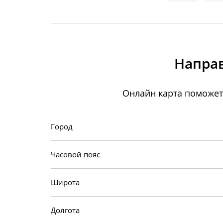
Направ
Онлайн карта поможет
Город
Часовой пояс
Широта
Долгота