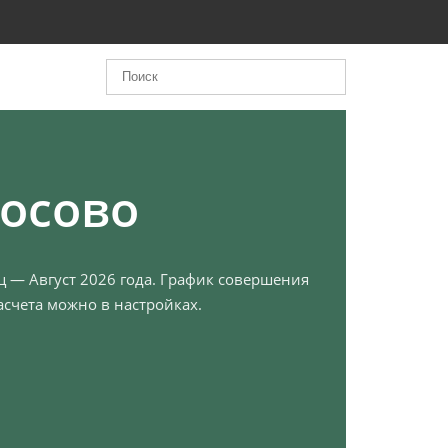
носово
яц — Август 2026 года. График совершения
счета можно в настройках.