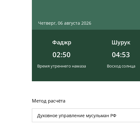
Четверг, 06 августа 2026
Фаджр
Шурук
02:50
04:53
Время утреннего намаза
Восход солнца
Метод расчёта