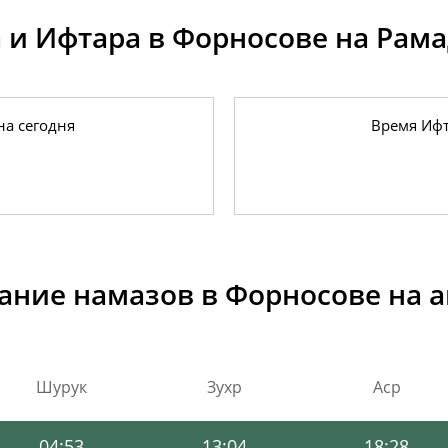
 и Ифтара в Форносове на Рама
на сегодня
Время Ифт
04:41
13:04
18:35
04:44
13:04
18:33
ание намазов в Форносове на ав
04:46
13:04
18:32
04:48
13:04
18:31
Шурук
Зухр
Аср
04:50
13:04
18:29
04:53
13:04
18:28