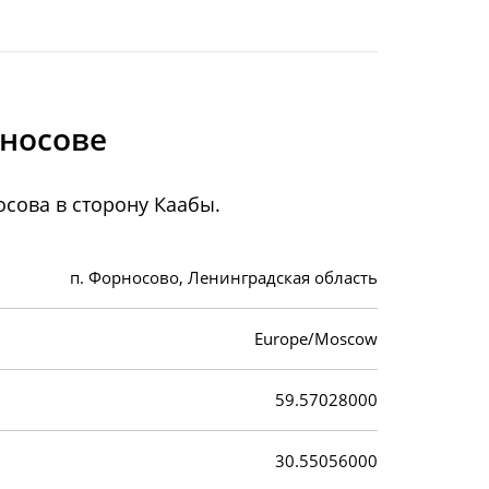
рносове
сова в сторону Каабы.
п. Форносово, Ленинградская область
Europe/Moscow
59.57028000
30.55056000