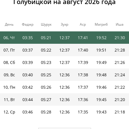
Голубицкой на август 2026 года
03, Пн
03:29
05:17
12:37
17:44
19:56
21:36
04, Вт
03:31
05:19
12:37
17:43
19:55
21:34
День
Фаджр
Шурук
Зухр
Аср
Магриб
Иша
05, Ср
03:33
05:20
12:37
17:42
19:53
21:32
06, Чт
03:35
05:21
12:37
17:41
19:52
21:30
07, Пт
03:37
05:22
12:37
17:40
19:51
21:28
08, Сб
03:39
05:23
12:37
17:39
19:49
21:26
09, Вс
03:40
05:25
12:36
17:38
19:48
21:24
10, Пн
03:42
05:26
12:36
17:37
19:46
21:22
11, Вт
03:44
05:27
12:36
17:36
19:45
21:20
12, Ср
03:46
05:28
12:36
17:35
19:43
21:18
13, Чт
03:47
05:29
12:36
17:34
19:42
21:16