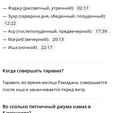
25, Вт
02:48
05:05
12:18
17:10
19:30
21:35
Фaджp (рассветный, утренний):
02:17
26, Ср
02:52
05:07
12:18
17:08
19:27
21:31
Зухp (середина дня, обеденный, полуденный):
12:22
27, Чт
02:55
05:09
12:18
17:06
19:25
21:27
Acp (послеполуденный, предвечерний):
17:39
.
28, Пт
02:58
05:11
12:17
17:04
19:22
21:24
Maгриб (вечерний):
20:13
29, Сб
03:02
05:13
12:17
17:02
19:19
21:20
Иша (ночной):
22:17
30, Вс
03:05
05:15
12:17
17:00
19:17
21:16
31, Пн
03:08
05:17
12:16
16:58
19:14
21:13
Когда совершать таравих?
Таравих, во время месяца Рамадана, совершается
после иша и заканчивается перед витр.
Во сколько пятничный джума намаз в
Камешкове?