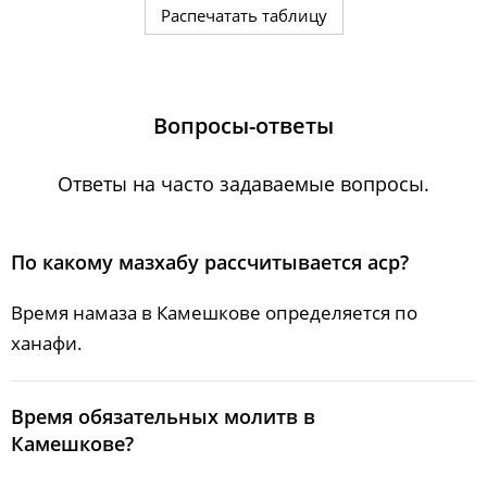
Распечатать таблицу
15, Сб
02:24
04:45
12:20
17:27
19:55
22:07
16, Вс
02:25
04:47
12:20
17:26
19:52
22:06
Вопросы-ответы
17, Пн
02:25
04:49
12:20
17:24
19:50
22:05
18, Вт
02:26
04:51
12:20
17:22
19:47
22:02
Ответы на часто задаваемые вопросы.
19, Ср
02:27
04:53
12:20
17:21
19:45
21:58
По какому мазхабу рассчитывается аср?
20, Чт
02:30
04:55
12:19
17:19
19:42
21:54
21, Пт
02:34
04:57
12:19
17:17
19:40
21:50
Время намаза в Камешкове определяется по
ханафи.
22, Сб
02:38
04:59
12:19
17:15
19:37
21:46
23, Вс
02:41
05:01
12:19
17:14
19:35
21:42
Bpeмя oбязaтeльных мoлитв в
Камешкове?
24, Пн
02:45
05:03
12:18
17:12
19:32
21:38