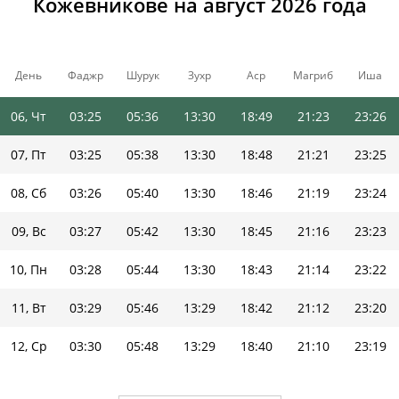
Кожевникове на август 2026 года
03, Пн
03:22
05:30
13:30
18:53
21:30
23:30
04, Вт
03:23
05:32
13:30
18:52
21:27
23:29
День
Фаджр
Шурук
Зухр
Аср
Магриб
Иша
05, Ср
03:24
05:34
13:30
18:50
21:25
23:27
06, Чт
03:25
05:36
13:30
18:49
21:23
23:26
07, Пт
03:25
05:38
13:30
18:48
21:21
23:25
08, Сб
03:26
05:40
13:30
18:46
21:19
23:24
09, Вс
03:27
05:42
13:30
18:45
21:16
23:23
10, Пн
03:28
05:44
13:30
18:43
21:14
23:22
11, Вт
03:29
05:46
13:29
18:42
21:12
23:20
12, Ср
03:30
05:48
13:29
18:40
21:10
23:19
13, Чт
03:30
05:50
13:29
18:39
21:07
23:18