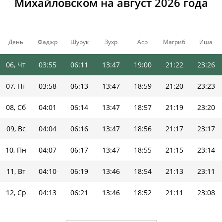
Михайловском на август 2026 года
03, Пн
03:48
06:06
13:47
19:03
21:28
23:35
04, Вт
03:49
06:08
13:47
19:02
21:26
23:32
День
Фаджр
Шурук
Зухр
Аср
Магриб
Иша
05, Ср
03:52
06:09
13:47
19:01
21:24
23:29
06, Чт
03:55
06:11
13:47
19:00
21:22
23:26
07, Пт
03:58
06:13
13:47
18:59
21:20
23:23
08, Сб
04:01
06:14
13:47
18:57
21:19
23:20
09, Вс
04:04
06:16
13:47
18:56
21:17
23:17
10, Пн
04:07
06:17
13:47
18:55
21:15
23:14
11, Вт
04:10
06:19
13:46
18:54
21:13
23:11
12, Ср
04:13
06:21
13:46
18:52
21:11
23:08
13, Чт
04:15
06:22
13:46
18:51
21:09
23:05