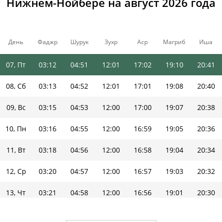
Нижнем-Нойбере на август 2026 года
04, Вт
03:07
04:48
12:01
17:04
19:13
20:47
05, Ср
03:08
04:49
12:01
17:04
19:12
20:45
День
Фаджр
Шурук
Зухр
Аср
Магриб
Иша
06, Чт
03:10
04:50
12:01
17:03
19:11
20:43
07, Пт
03:12
04:51
12:01
17:02
19:10
20:41
08, Сб
03:13
04:52
12:01
17:01
19:08
20:40
09, Вс
03:15
04:53
12:00
17:00
19:07
20:38
10, Пн
03:16
04:55
12:00
16:59
19:05
20:36
11, Вт
03:18
04:56
12:00
16:58
19:04
20:34
12, Ср
03:20
04:57
12:00
16:57
19:03
20:32
13, Чт
03:21
04:58
12:00
16:56
19:01
20:30
14, Пт
03:23
04:59
12:00
16:55
19:00
20:29