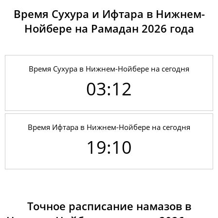
Время Сухура и Ифтара в Нижнем-
Нойбере на Рамадан 2026 годa
Время Сухура в Нижнем-Нойбере на сегодня
03:12
Время Ифтара в Нижнем-Нойбере на сегодня
19:10
01, Сб
03:02
04:45
12:01
17:07
19:17
20:52
02, Вс
03:04
04:46
12:01
17:06
19:16
20:50
03, Пн
03:05
04:47
12:01
17:05
19:15
20:48
Точное расписание намазов в