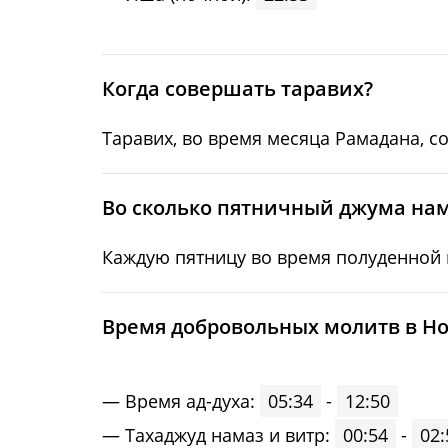
25, Вт
03:38
26, Ср
03:41
Когда совершать таравих?
27, Чт
03:44
Таравих, во время месяца Рамадана, с
28, Пт
03:47
29, Сб
03:50
Во сколько пятничный джума нам
30, Вс
03:53
Каждую пятницу во время полуденной м
31, Пн
03:56
Время добровольных молитв в Но
Время ад-духа:
05:34
-
12:50
Тахаджуд намаз и витр:
00:54
-
02: