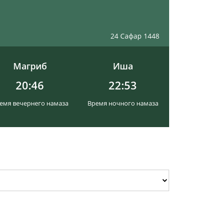
24 Сафар 1448
Магриб
Иша
20:46
22:53
емя вечернего намаза
Время ночного намаза