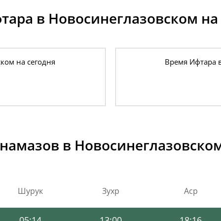
тара в Новосинеглазовском на
ком на сегодня
Время Ифтара 
05:03
13:01
18:24
05:05
13:01
18:22
05:06
13:01
18:21
намазов в Новосинеглазовском 
05:08
13:01
18:20
05:10
13:01
18:19
Шурук
Зухр
Аср
05:12
13:00
18:17
05:14
13:00
18:16