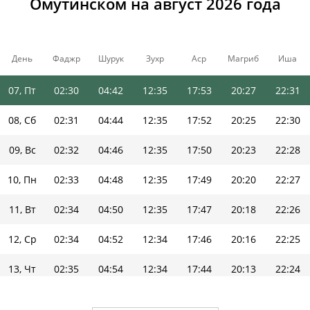
Омутинском на август 2026 года
04, Вт
02:28
04:36
12:35
17:57
20:34
22:34
05, Ср
02:28
04:38
12:35
17:56
20:31
22:33
День
Фаджр
Шурук
Зухр
Аср
Магриб
Иша
06, Чт
02:29
04:40
12:35
17:54
20:29
22:32
07, Пт
02:30
04:42
12:35
17:53
20:27
22:31
08, Сб
02:31
04:44
12:35
17:52
20:25
22:30
09, Вс
02:32
04:46
12:35
17:50
20:23
22:28
10, Пн
02:33
04:48
12:35
17:49
20:20
22:27
11, Вт
02:34
04:50
12:35
17:47
20:18
22:26
12, Ср
02:34
04:52
12:34
17:46
20:16
22:25
13, Чт
02:35
04:54
12:34
17:44
20:13
22:24
14, Пт
02:36
04:56
12:34
17:43
20:11
22:22