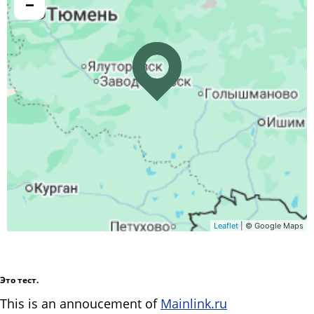
−
Leaflet
| © Google Maps
Это тест.
This is an annoucement of
Mainlink.ru