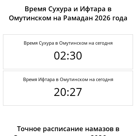
Время Сухура и Ифтара в
Омутинском на Рамадан 2026 годa
Время Сухура в Омутинском на сегодня
02:30
Время Ифтара в Омутинском на сегодня
20:27
01, Сб
02:25
04:31
12:36
18:01
20:40
22:38
02, Вс
02:26
04:32
12:36
18:00
20:38
22:36
03, Пн
02:27
04:34
12:36
17:58
20:36
22:35
Точное расписание намазов в