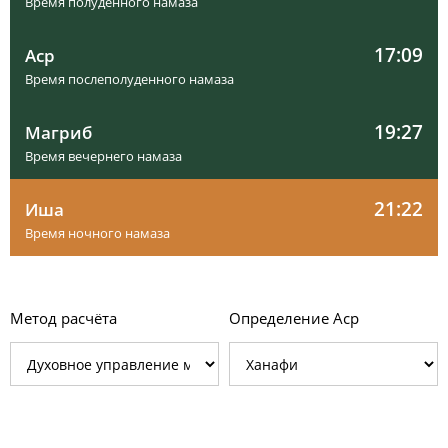
Время полуденного намаза
17:09
Аср
Время послеполуденного намаза
19:27
Магриб
Время вечернего намаза
21:22
Иша
Время ночного намаза
Метод расчёта
Определение Аср