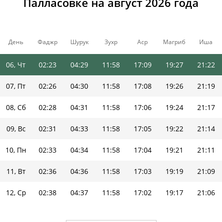
Палласовке на август 2026 года
03, Пн
02:15
04:24
11:59
17:12
19:32
21:30
04, Вт
02:18
04:26
11:59
17:11
19:31
21:27
День
Фаджр
Шурук
Зухр
Аср
Магриб
Иша
05, Ср
02:21
04:27
11:59
17:10
19:29
21:25
06, Чт
02:23
04:29
11:58
17:09
19:27
21:22
07, Пт
02:26
04:30
11:58
17:08
19:26
21:19
08, Сб
02:28
04:31
11:58
17:06
19:24
21:17
09, Вс
02:31
04:33
11:58
17:05
19:22
21:14
10, Пн
02:33
04:34
11:58
17:04
19:21
21:11
11, Вт
02:36
04:36
11:58
17:03
19:19
21:09
12, Ср
02:38
04:37
11:58
17:02
19:17
21:06
13, Чт
02:41
04:39
11:57
17:00
19:15
21:03