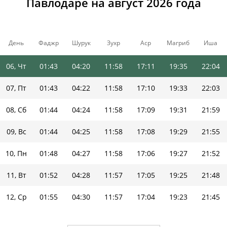
Павлодаре на август 2026 года
03, Пн
01:41
04:16
11:58
17:15
19:40
22:06
04, Вт
01:42
04:17
11:58
17:14
19:39
22:05
День
Фаджр
Шурук
Зухр
Аср
Магриб
Иша
05, Ср
01:42
04:19
11:58
17:12
19:37
22:05
06, Чт
01:43
04:20
11:58
17:11
19:35
22:04
07, Пт
01:43
04:22
11:58
17:10
19:33
22:03
08, Сб
01:44
04:24
11:58
17:09
19:31
21:59
09, Вс
01:44
04:25
11:58
17:08
19:29
21:55
10, Пн
01:48
04:27
11:58
17:06
19:27
21:52
11, Вт
01:52
04:28
11:57
17:05
19:25
21:48
12, Ср
01:55
04:30
11:57
17:04
19:23
21:45
13, Чт
01:59
04:32
11:57
17:02
19:22
21:41