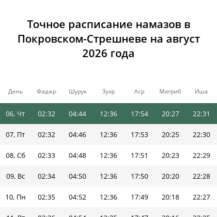
01, Сб
02:28
04:35
12:37
18:00
20:37
22:37
Точное расписание намазов в
02, Вс
02:28
04:37
12:36
17:59
20:35
22:36
Покровском-Стрешневе на август
2026 года
03, Пн
02:29
04:39
12:36
17:58
20:33
22:35
04, Вт
02:30
04:41
12:36
17:57
20:31
22:33
День
Фаджр
Шурук
Зухр
Аср
Магриб
Иша
05, Ср
02:31
04:42
12:36
17:55
20:29
22:32
06, Чт
02:32
04:44
12:36
17:54
20:27
22:31
07, Пт
02:32
04:46
12:36
17:53
20:25
22:30
08, Сб
02:33
04:48
12:36
17:51
20:23
22:29
09, Вс
02:34
04:50
12:36
17:50
20:20
22:28
10, Пн
02:35
04:52
12:36
17:49
20:18
22:27