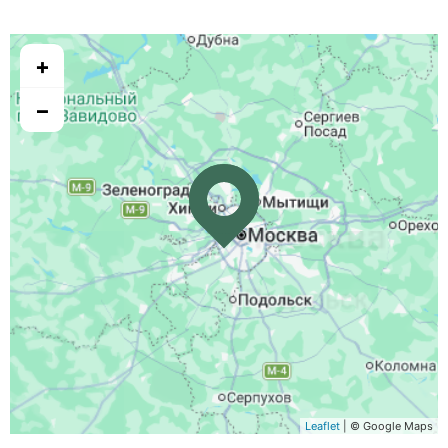
+
−
Leaflet
| © Google Maps