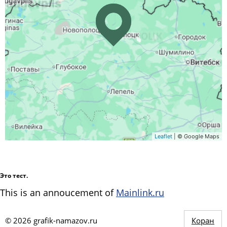
Leaflet
| © Google Maps
Это тест.
This is an annoucement of
Mainlink.ru
©
2026
grafik-namazov.ru
Коран