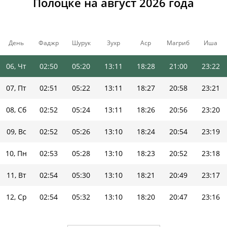
Полоцке на август 2026 года
03, Пн
02:48
05:15
13:11
18:32
21:06
23:25
04, Вт
02:49
05:17
13:11
18:31
21:04
23:24
День
Фаджр
Шурук
Зухр
Аср
Магриб
Иша
05, Ср
02:50
05:19
13:11
18:30
21:02
23:23
06, Чт
02:50
05:20
13:11
18:28
21:00
23:22
07, Пт
02:51
05:22
13:11
18:27
20:58
23:21
08, Сб
02:52
05:24
13:11
18:26
20:56
23:20
09, Вс
02:52
05:26
13:10
18:24
20:54
23:19
10, Пн
02:53
05:28
13:10
18:23
20:52
23:18
11, Вт
02:54
05:30
13:10
18:21
20:49
23:17
12, Ср
02:54
05:32
13:10
18:20
20:47
23:16
13, Чт
02:55
05:34
13:10
18:18
20:45
23:15