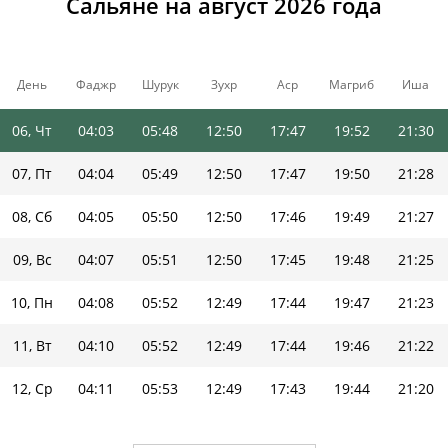
Сальяне на август 2026 года
03, Пн
03:58
05:45
12:50
17:50
19:55
21:34
04, Вт
04:00
05:46
12:50
17:49
19:54
21:33
День
Фаджр
Шурук
Зухр
Аср
Магриб
Иша
05, Ср
04:01
05:47
12:50
17:48
19:53
21:31
06, Чт
04:03
05:48
12:50
17:47
19:52
21:30
07, Пт
04:04
05:49
12:50
17:47
19:50
21:28
08, Сб
04:05
05:50
12:50
17:46
19:49
21:27
09, Вс
04:07
05:51
12:50
17:45
19:48
21:25
10, Пн
04:08
05:52
12:49
17:44
19:47
21:23
11, Вт
04:10
05:52
12:49
17:44
19:46
21:22
12, Ср
04:11
05:53
12:49
17:43
19:44
21:20
13, Чт
04:12
05:54
12:49
17:42
19:43
21:18