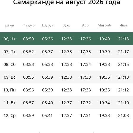
Самарканде на август 2026 года
03, Пн
03:46
05:33
12:38
17:38
19:43
21:23
04, Вт
03:48
05:34
12:38
17:37
19:42
21:21
День
Фаджр
Шурук
Зухр
Аср
Магриб
Иша
05, Ср
03:49
05:35
12:38
17:36
19:41
21:20
06, Чт
03:50
05:36
12:38
17:36
19:40
21:18
07, Пт
03:52
05:37
12:38
17:35
19:39
21:17
08, Сб
03:53
05:38
12:38
17:34
19:38
21:15
09, Вс
03:55
05:39
12:38
17:33
19:36
21:13
10, Пн
03:56
05:39
12:38
17:33
19:35
21:12
11, Вт
03:57
05:40
12:37
17:32
19:34
21:10
12, Ср
03:59
05:41
12:37
17:31
19:33
21:08
13, Чт
04:00
05:42
12:37
17:30
19:31
21:07