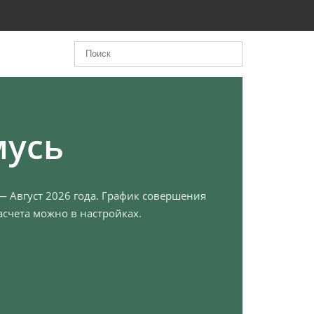
мусь
 — Август 2026 года. График совершения
счета можно в настройках.