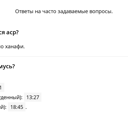
05:51
13:26
18:31
Ответы на часто задаваемые вопросы.
05:53
13:25
18:30
05:55
13:25
18:28
я аср?
05:57
13:25
18:26
по ханафи.
05:59
13:25
18:25
мусь?
06:01
13:24
18:23
06:03
13:24
18:21
1
уденный):
13:27
06:05
13:24
18:19
й):
18:45
.
06:07
13:24
18:17