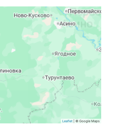
Leaflet
| © Google Maps