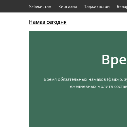
Узбекистан
Киргизия
Таджикистан
Бела
Намаз сегодня
Вре
Время обязательных намазов (фаджр, зу
ежедневных молитв состав