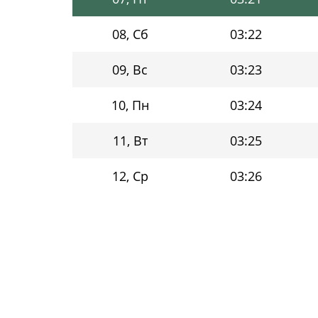
08, Сб
03:22
09, Вс
03:23
10, Пн
03:24
11, Вт
03:25
12, Ср
03:26
13, Чт
03:27
14, Пт
03:27
15, Сб
03:28