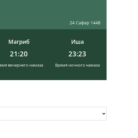
24 Сафар 1448
Магриб
Иша
21:20
23:23
емя вечернего намаза
Время ночного намаза