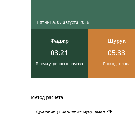
Пятница, 07 августа 2026
Фаджр
Шурук
03:21
05:33
Время утреннего намаза
Восход солнца
Метод расчёта