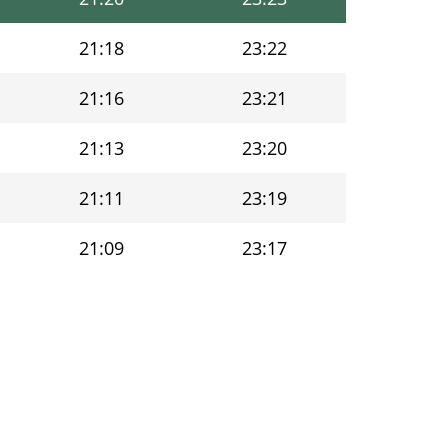
21:18
23:22
21:16
23:21
21:13
23:20
21:11
23:19
21:09
23:17
21:06
23:16
21:04
23:15
21:02
23:13