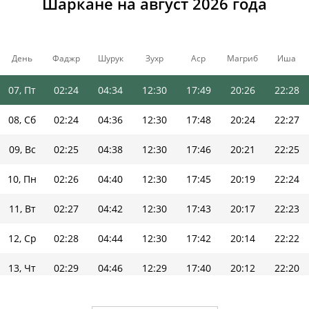
Шаркане на август 2026 года
04, Вт
02:21
04:27
12:31
17:54
20:33
22:31
05, Ср
02:22
04:30
12:31
17:52
20:31
22:30
День
Фаджр
Шурук
Зухр
Аср
Магриб
Иша
06, Чт
02:23
04:32
12:30
17:51
20:28
22:29
07, Пт
02:24
04:34
12:30
17:49
20:26
22:28
08, Сб
02:24
04:36
12:30
17:48
20:24
22:27
09, Вс
02:25
04:38
12:30
17:46
20:21
22:25
10, Пн
02:26
04:40
12:30
17:45
20:19
22:24
11, Вт
02:27
04:42
12:30
17:43
20:17
22:23
12, Ср
02:28
04:44
12:30
17:42
20:14
22:22
13, Чт
02:29
04:46
12:29
17:40
20:12
22:20
14, Пт
02:30
04:48
12:29
17:39
20:09
22:19