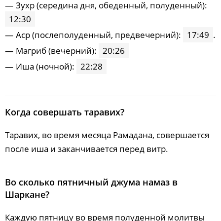
25, Вт
Зухp (середина дня, обеденный, полуденный):
02:48
05:11
12:27
17:19
19:41
21:51
12:30
26, Ср
02:52
05:13
12:26
17:17
19:38
21:47
Acp (послеполуденный, предвечерний):
17:49
.
27, Чт
02:55
05:15
12:26
17:15
19:36
21:43
Maгриб (вечерний):
20:26
Иша (ночной):
22:28
28, Пт
02:59
05:17
12:26
17:13
19:33
21:40
29, Сб
03:02
05:19
12:26
17:11
19:30
21:36
30, Вс
03:06
05:21
12:25
17:09
19:28
21:32
Когда совершать таравих?
31, Пн
03:09
05:24
12:25
17:07
19:25
21:28
Таравих, во время месяца Рамадана, совершается
после иша и заканчивается перед витр.
Во сколько пятничный джума намаз в
Шаркане?
Каждую пятницу во время полуденной молитвы