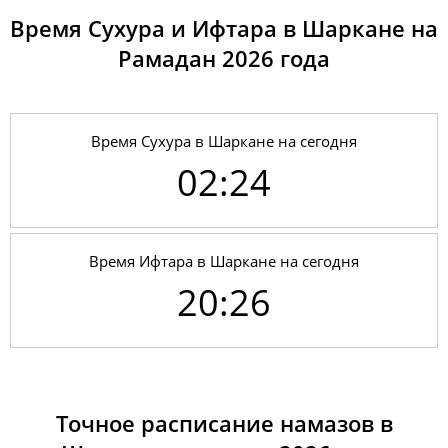
Время Сухура и Ифтара в Шаркане на
Рамадан 2026 годa
Время Сухура в Шаркане на сегодня
02:24
Время Ифтара в Шаркане на сегодня
20:26
01, Сб
02:18
04:21
12:31
17:57
20:39
22:35
02, Вс
02:19
04:23
12:31
17:56
20:37
22:34
03, Пн
02:20
04:25
12:31
17:55
20:35
22:33
Точное расписание намазов в