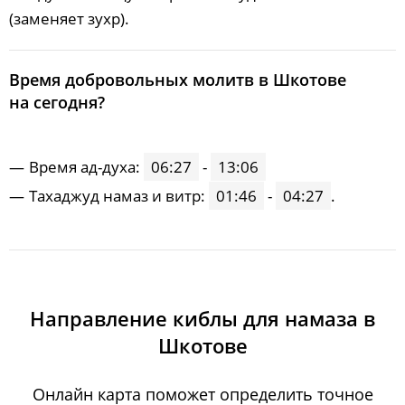
(заменяет зухр).
Время добровольных молитв в Шкотове
на сегодня?
Время ад-духа:
06:27
-
13:06
Тахаджуд намаз и витр:
01:46
-
04:27
.
Направление киблы для намаза в
Шкотове
Онлайн карта поможет определить точное