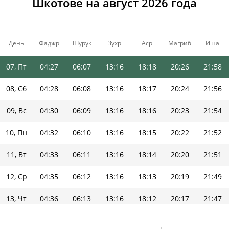
Шкотове на август 2026 года
04, Вт
04:22
06:03
13:17
18:20
20:30
22:03
05, Ср
04:24
06:04
13:17
18:20
20:28
22:01
День
Фаджр
Шурук
Зухр
Аср
Магриб
Иша
06, Чт
04:25
06:06
13:17
18:19
20:27
22:00
07, Пт
04:27
06:07
13:16
18:18
20:26
21:58
08, Сб
04:28
06:08
13:16
18:17
20:24
21:56
09, Вс
04:30
06:09
13:16
18:16
20:23
21:54
10, Пн
04:32
06:10
13:16
18:15
20:22
21:52
11, Вт
04:33
06:11
13:16
18:14
20:20
21:51
12, Ср
04:35
06:12
13:16
18:13
20:19
21:49
13, Чт
04:36
06:13
13:16
18:12
20:17
21:47
14, Пт
04:38
06:14
13:15
18:11
20:16
21:45