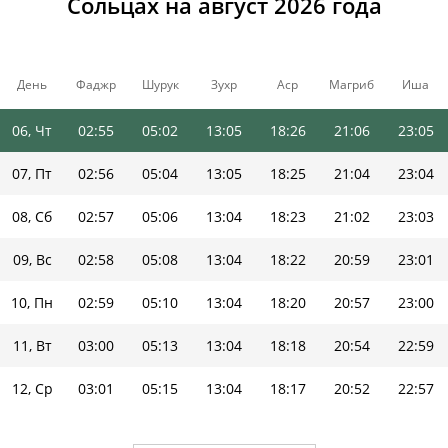
Сольцах на август 2026 года
03, Пн
02:52
04:55
13:05
18:30
21:13
23:09
04, Вт
02:53
04:57
13:05
18:29
21:11
23:08
День
Фаджр
Шурук
Зухр
Аср
Магриб
Иша
05, Ср
02:54
05:00
13:05
18:28
21:09
23:07
06, Чт
02:55
05:02
13:05
18:26
21:06
23:05
07, Пт
02:56
05:04
13:05
18:25
21:04
23:04
08, Сб
02:57
05:06
13:04
18:23
21:02
23:03
09, Вс
02:58
05:08
13:04
18:22
20:59
23:01
10, Пн
02:59
05:10
13:04
18:20
20:57
23:00
11, Вт
03:00
05:13
13:04
18:18
20:54
22:59
12, Ср
03:01
05:15
13:04
18:17
20:52
22:57
13, Чт
03:01
05:17
13:04
18:15
20:49
22:56