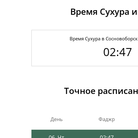
Время Сухура и
Время Сухура в Сосновоборск
02:47
01, Сб
02:43
02, Вс
02:44
Точное расписан
03, Пн
02:45
04, Вт
02:46
День
Фаджр
05, Ср
02:46
06, Чт
02:47