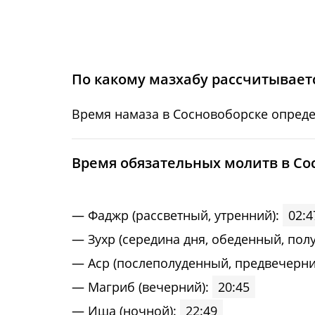
15, Сб
02:55
16, Вс
02:56
17, Пн
02:56
По какому мазхабу рассчитываетс
18, Вт
02:57
Время намаза в Сосновоборске опреде
19, Ср
02:59
Bpeмя oбязaтeльных мoлитв в Со
20, Чт
03:03
21, Пт
03:06
Фaджp (рассветный, утренний):
02:4
Зухp (середина дня, обеденный, пол
22, Сб
03:10
Acp (послеполуденный, предвечерни
23, Вс
03:14
Maгриб (вечерний):
20:45
Иша (ночной):
22:49