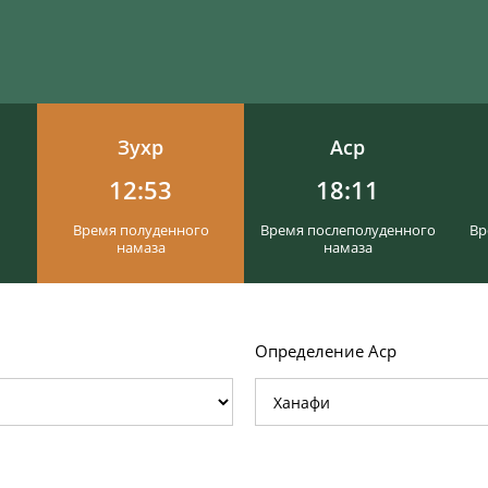
Зухр
Аср
12:53
18:11
Время полуденного
Время послеполуденного
Вр
намаза
намаза
Определение Аср