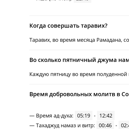
24, Пн
03:17
25, Вт
03:21
Когда совершать таравих?
26, Ср
03:24
Таравих, во время месяца Рамадана, с
27, Чт
03:27
28, Пт
03:31
Во сколько пятничный джума нам
29, Сб
03:34
Каждую пятницу во время полуденной м
30, Вс
03:37
Время добровольных молитв в Со
31, Пн
03:40
Время ад-духа:
05:19
-
12:42
Тахаджуд намаз и витр:
00:46
-
02: