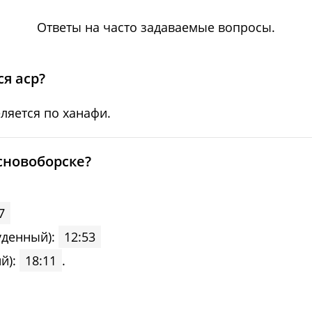
05:17
12:51
17:58
Ответы на часто задаваемые вопросы.
05:19
12:51
17:56
05:21
12:51
17:55
я аср?
05:23
12:51
17:53
ляется по ханафи.
05:24
12:50
17:51
сновоборске?
05:26
12:50
17:50
05:28
12:50
17:48
7
уденный):
12:53
05:30
12:50
17:46
й):
18:11
.
05:32
12:49
17:44