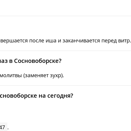
05:34
12:49
17:43
05:36
12:49
17:41
05:38
12:49
17:39
овершается после иша и заканчивается перед витр
05:40
12:48
17:37
05:42
12:48
17:35
аз в Сосновоборске?
05:44
12:48
17:33
олитвы (заменяет зухр).
05:46
12:47
17:31
сновоборске на сегодня?
05:48
12:47
17:29
47
.