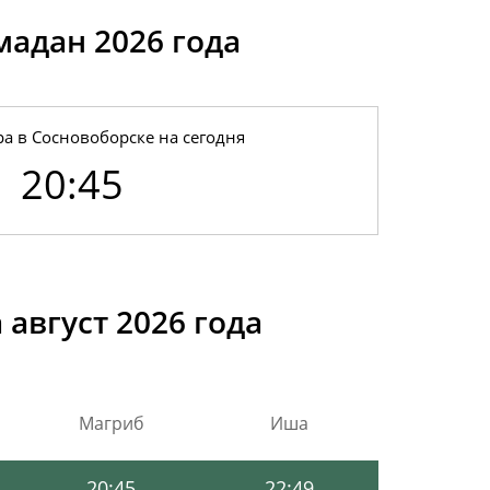
мадан 2026 годa
а в Сосновоборске на сегодня
20:45
20:56
22:54
20:54
22:53
август 2026 года
20:51
22:52
20:49
22:51
Магриб
Иша
20:47
22:50
20:45
22:49