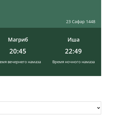
23 Сафар 1448
Магриб
Иша
20:45
22:49
емя вечернего намаза
Время ночного намаза