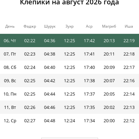
Клепики на август 2026 года
03, Пн
02:20
04:31
12:26
17:46
20:19
22:22
04, Вт
02:21
04:33
12:25
17:45
20:17
22:21
День
Фаджр
Шурук
Зухр
Аср
Магриб
Иша
05, Ср
02:21
04:35
12:25
17:44
20:15
22:20
06, Чт
02:22
04:36
12:25
17:42
20:13
22:19
07, Пт
02:23
04:38
12:25
17:41
20:11
22:18
08, Сб
02:24
04:40
12:25
17:40
20:09
22:17
09, Вс
02:25
04:42
12:25
17:38
20:07
22:16
10, Пн
02:25
04:44
12:25
17:37
20:05
22:14
11, Вт
02:26
04:46
12:25
17:35
20:02
22:13
12, Ср
02:27
04:48
12:24
17:34
20:00
22:12
13, Чт
02:28
04:49
12:24
17:32
19:58
22:11