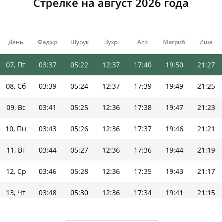
Стрелке на август 2026 года
04, Вт
03:32
05:19
12:37
17:43
19:54
21:33
05, Ср
03:34
05:20
12:37
17:42
19:53
21:31
День
Фаджр
Шурук
Зухр
Аср
Магриб
Иша
06, Чт
03:36
05:21
12:37
17:41
19:52
21:29
07, Пт
03:37
05:22
12:37
17:40
19:50
21:27
08, Сб
03:39
05:24
12:37
17:39
19:49
21:25
09, Вс
03:41
05:25
12:36
17:38
19:47
21:23
10, Пн
03:43
05:26
12:36
17:37
19:46
21:21
11, Вт
03:44
05:27
12:36
17:36
19:44
21:19
12, Ср
03:46
05:28
12:36
17:35
19:43
21:17
13, Чт
03:48
05:30
12:36
17:34
19:41
21:15
14, Пт
03:50
05:31
12:36
17:33
19:40
21:13