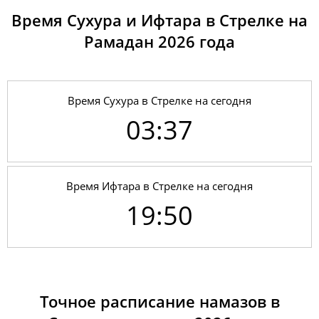
Время Сухура и Ифтара в Стрелке на
Рамадан 2026 годa
Время Сухура в Стрелке на сегодня
03:37
Время Ифтара в Стрелке на сегодня
19:50
01, Сб
03:27
05:15
12:37
17:45
19:58
21:39
02, Вс
03:28
05:17
12:37
17:44
19:57
21:37
03, Пн
03:30
05:18
12:37
17:44
19:56
21:35
Точное расписание намазов в