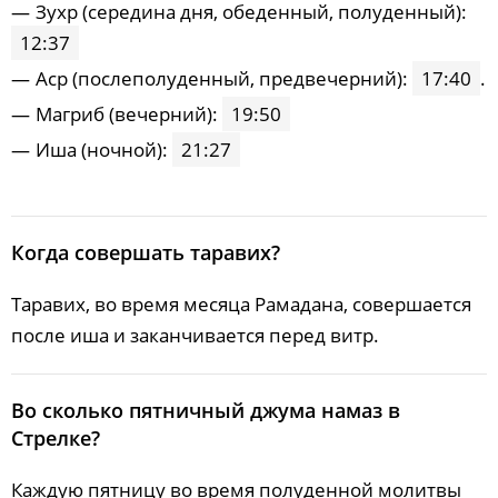
25, Вт
Зухp (середина дня, обеденный, полуденный):
04:08
05:44
12:33
17:20
19:21
20:50
12:37
26, Ср
04:10
05:45
12:33
17:19
19:20
20:48
Acp (послеполуденный, предвечерний):
17:40
.
27, Чт
04:12
05:46
12:32
17:17
19:18
20:45
Maгриб (вечерний):
19:50
Иша (ночной):
21:27
28, Пт
04:13
05:48
12:32
17:16
19:16
20:43
29, Сб
04:15
05:49
12:32
17:14
19:14
20:41
30, Вс
04:16
05:50
12:32
17:13
19:12
20:39
Когда совершать таравих?
31, Пн
04:18
05:51
12:31
17:12
19:11
20:37
Таравих, во время месяца Рамадана, совершается
после иша и заканчивается перед витр.
Во сколько пятничный джума намаз в
Стрелке?
Каждую пятницу во время полуденной молитвы