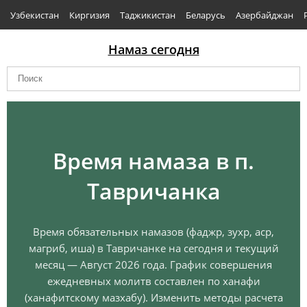
Узбекистан
Киргизия
Таджикистан
Беларусь
Азербайджан
Намаз сегодня
Время намаза в п.
Тавричанка
Время обязательных намазов (фаджр, зухр, аср,
магриб, иша) в Тавричанке на сегодня и текущий
месяц — Август 2026 года. График совершения
ежедневных молитв составлен по ханафи
(ханафитскому мазхабу). Изменить методы расчета