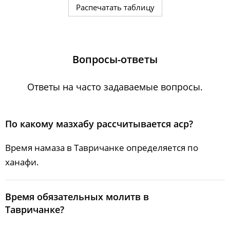
Распечатать таблицу
15, Сб
04:41
06:17
13:17
18:12
20:16
21:45
16, Вс
04:43
06:18
13:17
18:11
20:15
21:43
Вопросы-ответы
17, Пн
04:44
06:20
13:17
18:10
20:13
21:41
18, Вт
04:46
06:21
13:17
18:09
20:12
21:39
Ответы на часто задаваемые вопросы.
19, Ср
04:48
06:22
13:16
18:08
20:10
21:37
По какому мазхабу рассчитывается аср?
20, Чт
04:49
06:23
13:16
18:07
20:09
21:35
21, Пт
04:51
06:24
13:16
18:06
20:07
21:33
Время намаза в Тавричанке определяется по
ханафи.
22, Сб
04:52
06:25
13:16
18:05
20:05
21:31
23, Вс
04:54
06:26
13:15
18:03
20:04
21:29
Bpeмя oбязaтeльных мoлитв в
Тавричанке?
24, Пн
04:55
06:27
13:15
18:02
20:02
21:27