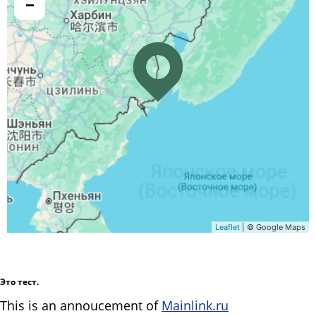
−
Leaflet
| © Google Maps
Это тест.
This is an annoucement of
Mainlink.ru