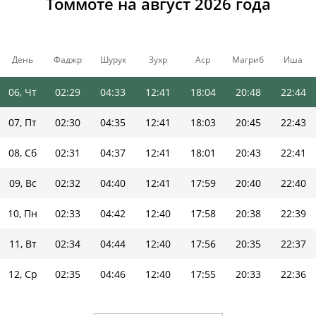
Томмоте на август 2026 года
03, Пн
02:26
04:26
12:41
18:08
20:55
22:48
04, Вт
02:27
04:28
12:41
18:07
20:53
22:47
День
Фаджр
Шурук
Зухр
Аср
Магриб
Иша
05, Ср
02:28
04:31
12:41
18:06
20:50
22:45
06, Чт
02:29
04:33
12:41
18:04
20:48
22:44
07, Пт
02:30
04:35
12:41
18:03
20:45
22:43
08, Сб
02:31
04:37
12:41
18:01
20:43
22:41
09, Вс
02:32
04:40
12:41
17:59
20:40
22:40
10, Пн
02:33
04:42
12:40
17:58
20:38
22:39
11, Вт
02:34
04:44
12:40
17:56
20:35
22:37
12, Ср
02:35
04:46
12:40
17:55
20:33
22:36
13, Чт
02:36
04:49
12:40
17:53
20:30
22:35