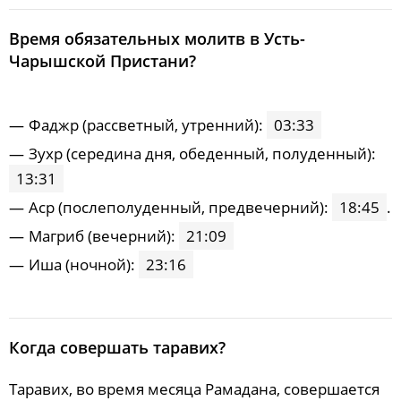
22, Сб
04:20
06:19
13:28
18:23
20:36
22:26
Bpeмя oбязaтeльных мoлитв в Усть-
Чарышской Пристани?
23, Вс
04:22
06:21
13:28
18:21
20:34
22:23
24, Пн
04:25
06:23
13:28
18:19
20:32
22:20
Фaджp (рассветный, утренний):
03:33
25, Вт
04:27
06:24
13:28
18:18
20:30
22:18
Зухp (середина дня, обеденный, полуденный):
13:31
26, Ср
04:30
06:26
13:27
18:16
20:28
22:15
Acp (послеполуденный, предвечерний):
18:45
.
27, Чт
04:32
06:28
13:27
18:14
20:25
22:12
Maгриб (вечерний):
21:09
28, Пт
04:35
06:29
13:27
18:13
20:23
22:09
Иша (ночной):
23:16
29, Сб
04:37
06:31
13:26
18:11
20:21
22:06
30, Вс
04:39
06:33
13:26
18:09
20:19
22:03
Когда совершать таравих?
31, Пн
04:42
06:34
13:26
18:08
20:16
22:00
Таравих, во время месяца Рамадана, совершается