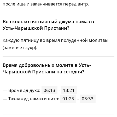
после иша и заканчивается перед витр.
Во сколько пятничный джума намаз в
Усть-Чарышской Пристани?
Каждую пятницу во время полуденной молитвы
(заменяет зухр).
Время добровольных молитв в Усть-
Чарышской Пристани на сегодня?
Время ад-духа:
06:13
-
13:21
Тахаджуд намаз и витр:
01:25
-
03:33
.