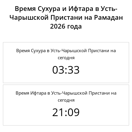
Время Сухура и Ифтара в Усть-
Чарышской Пристани на Рамадан
2026 годa
Время Сухура в Усть-Чарышской Пристани на
сегодня
03:33
Время Ифтара в Усть-Чарышской Пристани на
сегодня
21:09