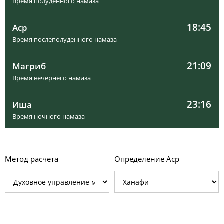
Время полуденного намаза
18:45
Аср
Время послеполуденного намаза
21:09
Магриб
Время вечернего намаза
23:16
Иша
Время ночного намаза
Метод расчёта
Определение Аср