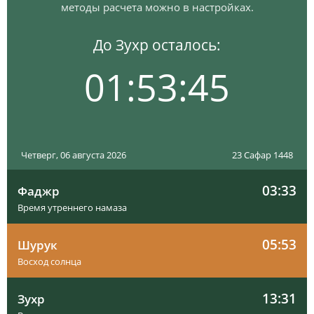
методы расчета можно в настройках.
До Зухр осталось:
01:53:45
Четверг, 06 августа 2026
23 Сафар 1448
03:33
Фаджр
Время утреннего намаза
05:53
Шурук
Восход солнца
13:31
Зухр