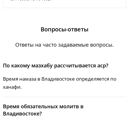
24, Пн
04:56
06:28
13:15
18:02
20:02
21:27
25, Вт
04:57
06:29
13:15
18:01
20:00
21:25
26, Ср
04:59
06:30
13:14
18:00
19:58
21:23
Вопросы-ответы
27, Чт
05:00
06:31
13:14
17:58
19:57
21:21
Ответы на часто задаваемые вопросы.
28, Пт
05:02
06:32
13:14
17:57
19:55
21:19
29, Сб
05:03
06:33
13:14
17:56
19:53
21:17
По какому мазхабу рассчитывается аср?
30, Вс
05:05
06:34
13:13
17:54
19:52
21:15
Время намаза в Владивостоке определяется по
ханафи.
31, Пн
05:06
06:35
13:13
17:53
19:50
21:13
Bpeмя oбязaтeльных мoлитв в
Владивостоке?