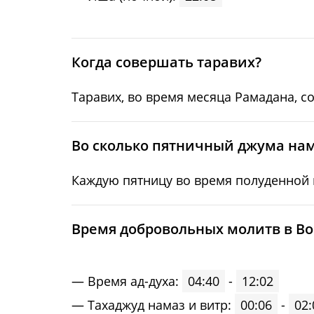
24, Пн
02:39
25, Вт
02:43
Когда совершать таравих?
26, Ср
02:46
Таравих, во время месяца Рамадана, с
27, Чт
02:49
28, Пт
02:52
Во сколько пятничный джума нам
29, Сб
02:55
Каждую пятницу во время полуденной м
30, Вс
02:59
Время добровольных молитв в Во
31, Пн
03:02
Время ад-духа:
04:40
-
12:02
Тахаджуд намаз и витр:
00:06
-
02: