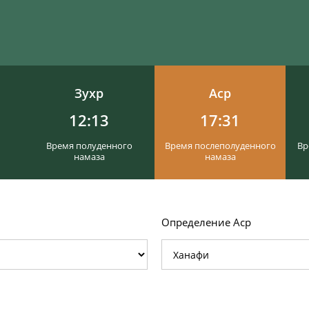
Зухр
Аср
12:13
17:31
Время полуденного
Время послеполуденного
Вр
намаза
намаза
Определение Аср