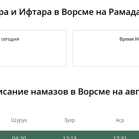
ра и Ифтара в Ворсме на Рамада
 сегодня
Время И
04:11
12:13
17:38
04:13
12:13
17:36
сание намазов в Ворсме на авг
04:14
12:13
17:35
04:16
12:13
17:34
Шурук
Зухр
Аср
04:18
12:13
17:32
04:20
12:13
17:31