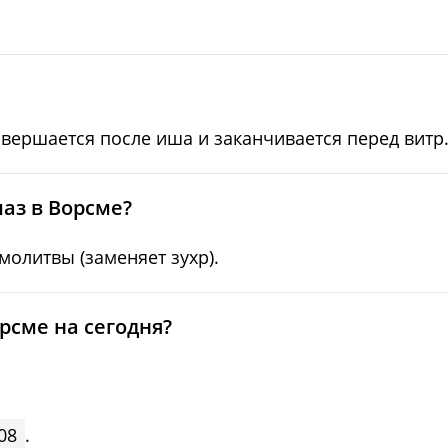
04:55
12:09
17:02
04:57
12:09
17:01
04:59
12:09
16:59
овершается после иша и заканчивается перед витр
05:01
12:08
16:57
05:03
12:08
16:55
аз в Ворсме?
05:05
12:08
16:53
олитвы (заменяет зухр).
05:07
12:08
16:51
рсме на сегодня?
05:09
12:07
16:49
08
.