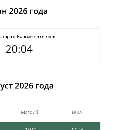
н 2026 годa
фтара в Ворсме на сегодня
20:04
20:15
22:14
20:13
22:13
уст 2026 года
20:11
22:12
20:09
22:11
Магриб
Иша
20:07
22:10
20:04
22:08