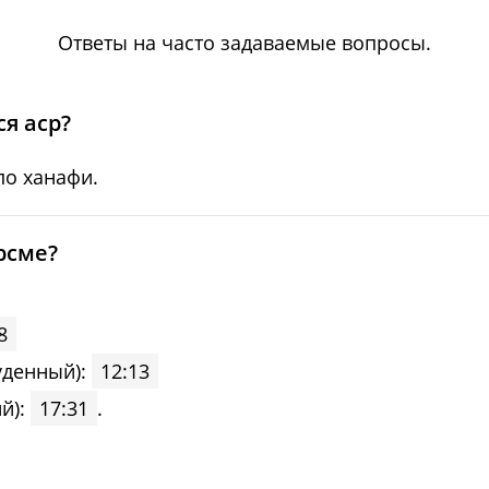
04:38
12:11
17:18
Ответы на часто задаваемые вопросы.
04:40
12:11
17:16
04:42
12:11
17:15
я аср?
04:43
12:11
17:13
по ханафи.
04:45
12:11
17:11
рсме?
04:47
12:10
17:10
04:49
12:10
17:08
8
уденный):
12:13
04:51
12:10
17:06
й):
17:31
.
04:53
12:10
17:04