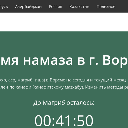
русь
Азербайджан
Россия
Казахстан
Полезное
мя намаза в г. Во
хр, аср, магриб, иша) в Ворсме на сегодня и текущий месяц
лен по ханафи (ханафитскому мазхабу). Изменить методы ра
До Магриб осталось:
00:41:49