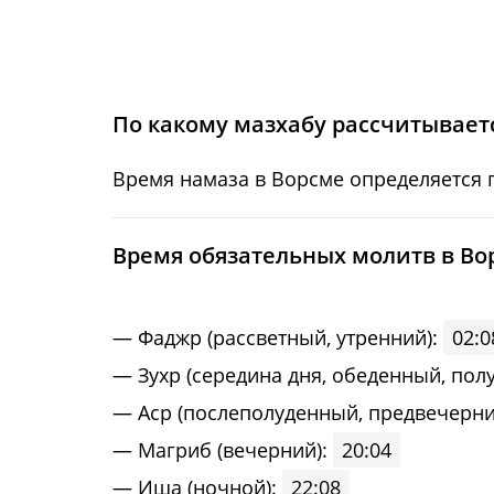
15, Сб
02:15
16, Вс
02:16
17, Пн
02:17
По какому мазхабу рассчитываетс
18, Вт
02:18
Время намаза в Ворсме определяется 
19, Ср
02:21
Bpeмя oбязaтeльных мoлитв в Во
20, Чт
02:25
21, Пт
02:29
Фaджp (рассветный, утренний):
02:0
Зухp (середина дня, обеденный, пол
22, Сб
02:32
Acp (послеполуденный, предвечерни
23, Вс
02:36
Maгриб (вечерний):
20:04
Иша (ночной):
22:08