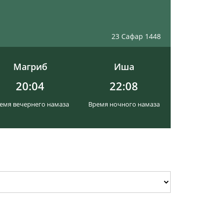
23 Сафар 1448
Магриб
Иша
20:04
22:08
емя вечернего намаза
Время ночного намаза