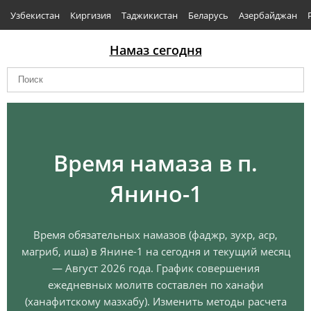
Узбекистан
Киргизия
Таджикистан
Беларусь
Азербайджан
Намаз сегодня
Время намаза в п.
Янино-1
Время обязательных намазов (фаджр, зухр, аср,
магриб, иша) в Янине-1 на сегодня и текущий месяц
— Август 2026 года. График совершения
ежедневных молитв составлен по ханафи
(ханафитскому мазхабу). Изменить методы расчета