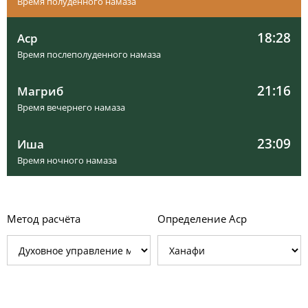
Время полуденного намаза
18:28
Аср
Время послеполуденного намаза
21:16
Магриб
Время вечернего намаза
23:09
Иша
Время ночного намаза
Метод расчёта
Определение Аср