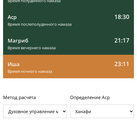
Время полуденного намаза
18:30
Аср
Время послеполуденного намаза
21:17
Магриб
Время вечернего намаза
23:11
Иша
Время ночного намаза
Метод расчёта
Определение Аср