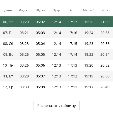
04, Вт
03:16
04:59
12:14
17:18
19:28
21:03
День
Фаджр
Шурук
Зухр
Аср
Магриб
Иша
05, Ср
03:18
05:01
12:14
17:18
19:27
21:02
06, Чт
03:20
05:02
12:14
17:17
19:26
21:00
07, Пт
03:21
05:03
12:14
17:16
19:24
20:58
08, Сб
03:23
05:04
12:14
17:15
19:23
20:56
09, Вс
03:25
05:05
12:14
17:14
19:22
20:54
10, Пн
03:26
05:06
12:13
17:13
19:20
20:52
11, Вт
03:28
05:07
12:13
17:12
19:19
20:50
12, Ср
03:30
05:08
12:13
17:11
19:17
20:49
13, Чт
03:31
05:09
12:13
17:10
19:16
20:47
Распечатать таблицу
14, Пт
03:33
05:11
12:13
17:09
19:14
20:45