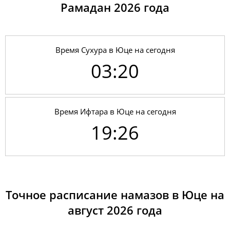
Рамадан 2026 годa
Время Сухура в Юце на сегодня
03:20
Время Ифтара в Юце на сегодня
19:26
01, Сб
03:11
04:56
12:14
17:21
19:32
21:09
02, Вс
03:13
04:57
12:14
17:20
19:31
21:07
Точное расписание намазов в Юце на
август 2026 года
03, Пн
03:15
04:58
12:14
17:19
19:30
21:05